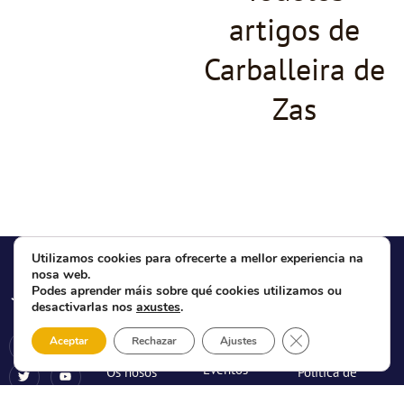
artigos de
Carballeira de
Zas
Utilizamos cookies para ofrecerte a mellor experiencia na
SOBRE
ACTUALIDADE
INFO
nosa web.
NÓS
LEGAL
Novas
Podes aprender máis sobre qué cookies utilizamos ou
Qué é a CMAT
Aviso Legal
desactivarlas nos
axustes
.
Blog
Directiva da
Política de
Close GDPR Cooki
Entrevistas
Aceptar
Rechazar
Ajustes
CMAT
Privacidade
Eventos
Os nosos
Política de
concellos
Cookies
Contacto /