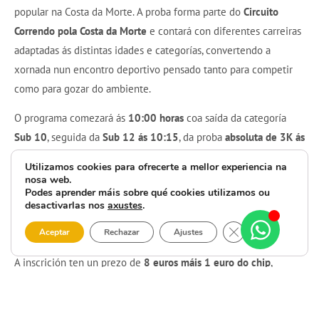
popular na Costa da Morte. A proba forma parte do
Circuito
Correndo pola Costa da Morte
e contará con diferentes carreiras
adaptadas ás distintas idades e categorías, convertendo a
xornada nun encontro deportivo pensado tanto para competir
como para gozar do ambiente.
O programa comezará ás
10:00 horas
coa saída da categoría
Sub 10
, seguida da
Sub 12 ás 10:15
, da proba
absoluta de 3K ás
10:50
, da carreira
contra o cancro Sub 14-16-18 ás 10:55
, da
Utilizamos cookies para ofrecerte a mellor experiencia na
10K ás 11:45
e, xa para pechar a mañá, da categoría
Pitufos ás
nosa web.
Podes aprender máis sobre qué cookies utilizamos ou
13:00
. A apertura da mesa será ás
9:00
e as entregas de dorsais
desactivarlas nos
axustes
.
realizaranse ata as
10:30
para Sub 10 e Sub 12, ata as
11:30
Close GDPR Cooki
para 3K e Sub 14-18, e ata as
13:15
para a 10K.
Aceptar
Rechazar
Ajustes
A inscrición ten un prezo de
8 euros máis 1 euro do chip
,
mentres que as
categorías base son gratuítas
. O prazo para
anotarse estará aberto
ata o 21 de abril
. A
XI Pedestre Concello