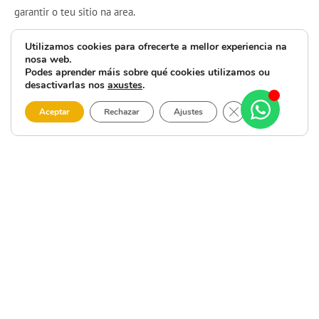
garantir o teu sitio na area.
Disfruta de dous días de deporte, ledicia e compañeirismo
Utilizamos cookies para ofrecerte a mellor experiencia na
nosa web.
xunto ao mar. ¡Anímate e participa no mellor torneo de vóley-
Podes aprender máis sobre qué cookies utilizamos ou
praia da Costa da Morte!
desactivarlas nos
axustes
.
Close GDPR Cooki
Aceptar
Rechazar
Ajustes