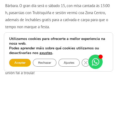
Bárbara. O gran día será o sábado 15, con misa cantada ás 13:00
h, pasarrúas con Trubisquiña e sesión vermú coa Zona Centro,
ademais de inchables gratis para a cativada e carpa para que o
tempo non marque a festa.
Cando caia a noite, a verbena poñerase por todo o alto con
Utilizamos cookies para ofrecerte a mellor experiencia na
nosa web.
MEGA CDC e Zona Centro: repertorio para todas as idades,
Podes aprender máis sobre qué cookies utilizamos ou
clásicos, temas actuais e moito ambiente de parroquia. Se che
desactivarlas nos
axustes
.
vai a tradición con boa música e mellor compañía, as Festas de
Close GDPR Cooki
Aceptar
Rechazar
Ajustes
Vilaseco 2025 en Vimianzo son a túa cita deste novembro. A
unión fai a troula!