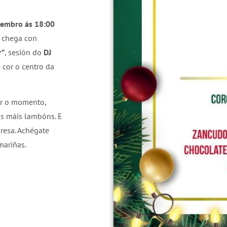
cembro ás 18:00
chega con
r”
, sesión do
DJ
 cor o centro da
ar o momento,
s máis lambóns. E
resa. Achégate
mariñas.