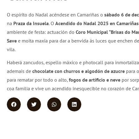
O espírito do Nadal acéndese en Camariñas o
sábado 6 de de
na
Praza da Insuela
. O
Acendido do Nadal 2025 en Camariñas
ambiente de festa: actuación do
Coro Municipal “Brisas do Ma
Save
e moita maxia para dar a benvida ás luces que enchen de
vila.
Haberá zancudos, espello máxico e photocall para inmortaliz
ademais de
chocolate con churros e algodón de azucre
para o
para rematar por todo o alto,
fogos de artificio e neve
por sorp
coa familia e vive un acendido inesquecible no corazón de Ca