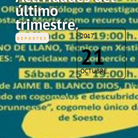
último
trimestre.
2017
DEPORTES
21
OCTUBRE