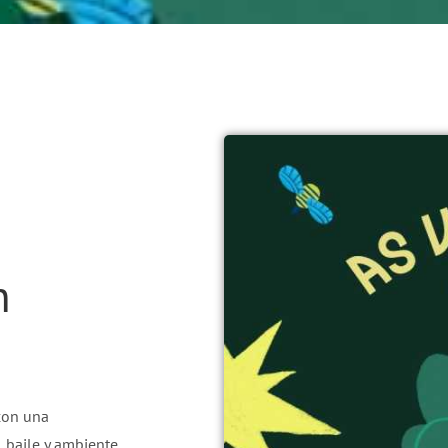
n
con una
, baile y ambiente