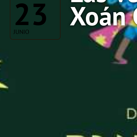
23
Xoán 
JUNIO