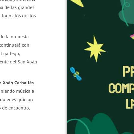
na de las grandes
a todos los gustos
 de la orquesta
a continuará con
l gallego,
mente del San Xoán
n Xoán Carballés
oniendo música a
 quienes quieran
o de encuentro,