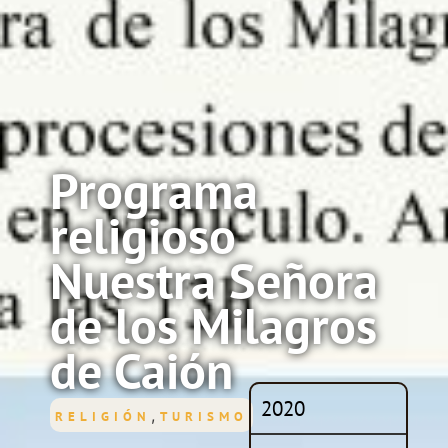
Programa
religioso
Nuestra Señora
de los Milagros
de Caión
2020
,
RELIGIÓN
TURISMO