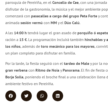
parroquia de Pereiriña, en el
Concello de Cee
, con una jornada
disfrutar de la gastronomía, la música y el mejor ambiente popu
comenzará con
pasacalles a cargo del grupo Peta Forte
y cont
animada
sesión vermú
con
MM
y el
Dúo Calú
.
A las
14:00 h
tendrá lugar el gran asado de
porquiño ó espet
ración a
15 €
. La programación incluirá también
hinchables y 
los niños
, además de
toro mecánico para los mayores
, convir
un plan completo para disfrutar en familia.
Por la tarde, la fiesta seguirá con el
tardeo de Male
y por la no
gran verbena
con
Ritmo de Noia
y
Panorama
. El fin de fiesta
Borja Solla
, poniendo el broche final a una celebración llena 
ambiente festivo en Pereiriña.