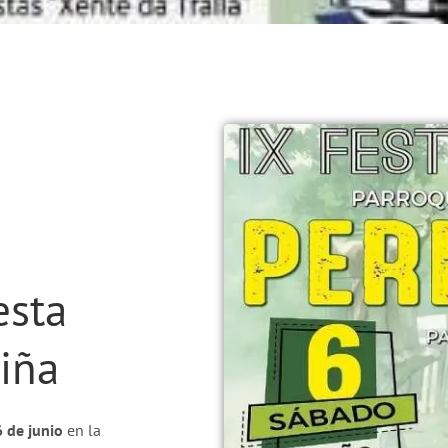
esta
riña
 de junio
en la