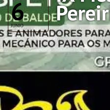
6
Pereir
JUNIO