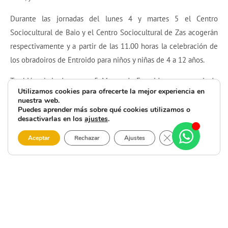
Durante las jornadas del lunes 4 y martes 5 el Centro
Sociocultural de Baio y el Centro Sociocultural de Zas acogerán
respectivamente y a partir de las 11.00 horas la celebración de
los obradoiros de Entroido para niños y niñas de 4 a 12 años.
También el citado martes 5, Martes de Entroido, pero a partir de
Utilizamos cookies para ofrecerte la mejor experiencia en
las 16.00 horas, habrá juegos, hinchables y talleres de maquillaje
nuestra web.
en el Pavillón Municipal, lugar donde a partir de las 19.00 horas
Puedes aprender más sobre qué cookies utilizamos o
desactivarlas en los
ajustes
.
tendrá lugar el Concurso de Disfraces, dotado con premios.
Durante la tarde los presentes también podrán disfrutar con la
Cerrar el banner 
Aceptar
Rechazar
Ajustes
animación musical y degustar filloas.