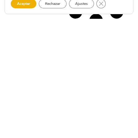
Cerrar el banner 
Aceptar
Rechazar
Ajustes
SOBRE
ACTUALIDAD
INFO
NOSOTROS
LEGAL
Noticias
Qué es la CMAT
Aviso Legal
Blog
Directiva de la
Política de
Entrevistas
CMAT
Privacidad
Eventos
Nuestros
Política de
ayuntamientos
Cookies
Contacto /
Chatbot
Empresas
Personalizar
cookies
Guías publicadas
Política de
Proyecto
Accesibilidad
Educativo Costa