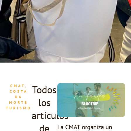
Todos
CMAT,
COSTA
DA
los
MORTE
TURISMO
artículos
de
La CMAT organiza un