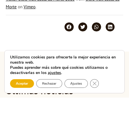
Morte
on
Vimeo
.
Utilizamos cookies para ofrecerte la mejor experiencia en
nuestra web.
Puedes aprender más sobre qué cookies utilizamos o
COSTA DA MORTE ASOCIACIÓN TURÍSTICA
desactivarlas en los
ajustes
.
AL DÍA
Cerrar el banner 
Aceptar
Rechazar
Ajustes
Últimas noticias