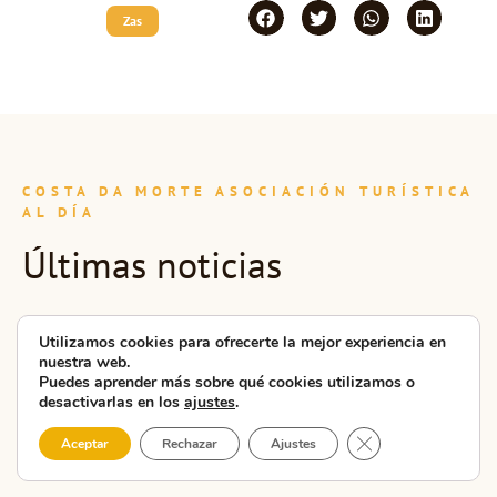
Zas
COSTA DA MORTE ASOCIACIÓN TURÍSTICA
AL DÍA
Últimas noticias
La CMAT
Utilizamos cookies para ofrecerte la mejor experiencia en
presenta en
nuestra web.
Puedes aprender más sobre qué cookies utilizamos o
Carballo la
desactivarlas en los
ajustes
.
nueva unidad
Cerrar el banner 
Aceptar
Rechazar
Ajustes
didáctica ...