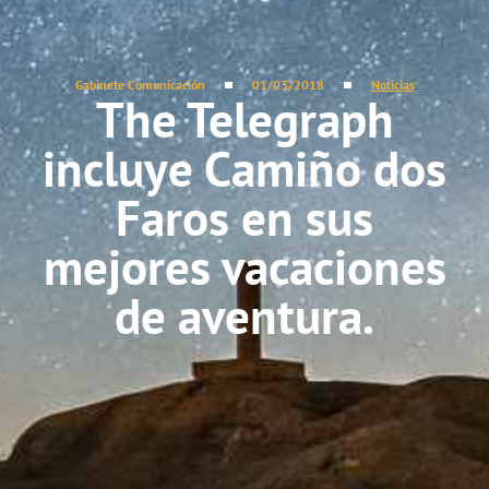
Gabinete Comunicación
01/03/2018
Noticias
The Telegraph
incluye Camiño dos
Faros en sus
mejores vacaciones
de aventura.