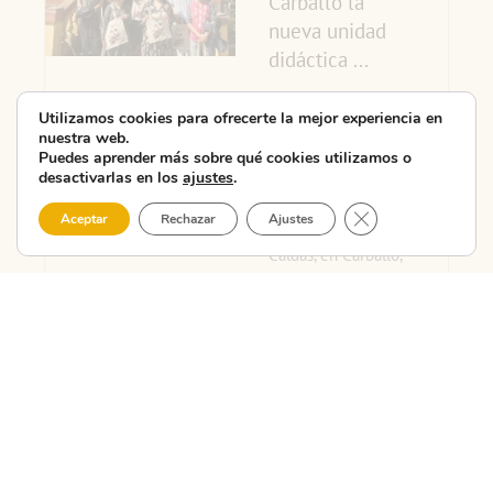
Carballo la
nueva unidad
didáctica ...
La CMAT – Costa da
Utilizamos cookies para ofrecerte la mejor experiencia en
Morte Asociación
nuestra web.
Puedes aprender más sobre qué cookies utilizamos o
Turística celebró hoy
desactivarlas en los
ajustes
.
en las Escolas do
Cerrar el banner 
Aceptar
Rechazar
Ajustes
Xardín Agra de
Caldas, en Carballo,
la segun...