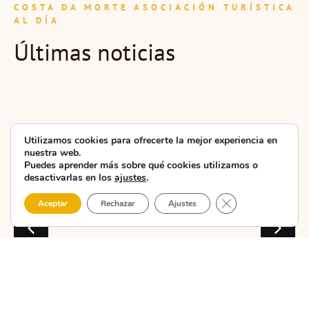
COSTA DA MORTE ASOCIACIÓN TURÍSTICA
AL DÍA
Últimas noticias
La CMAT
presenta en
Carballo la
Utilizamos cookies para ofrecerte la mejor experiencia en
nueva unidad
nuestra web.
Puedes aprender más sobre qué cookies utilizamos o
didáctica ...
desactivarlas en los
ajustes
.
La CMAT – Costa da
Cerrar el banner 
Aceptar
Rechazar
Ajustes
Morte Asociación
Turística celebró hoy
en las Escolas do
Xardín Agra de
Caldas, en Carballo,
la segun...