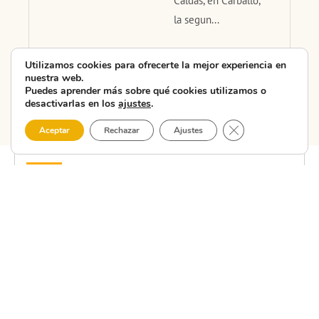
Caldas, en Carballo,
la segun...
Utilizamos cookies para ofrecerte la mejor experiencia en
nuestra web.
Puedes aprender más sobre qué cookies utilizamos o
desactivarlas en los
ajustes
.
Cerrar el banner 
Aceptar
Rechazar
Ajustes
MANTENTE AL DÍA
Newsletter Costa da
Morte
Suscríbete a nuestra newsletter y recibe las mejores
recomendaciones sobre la Costa da Morte. Mantente al día
con eventos, rutas, gastronomía y experiencias únicas para
tu próxima visita. ¡No te pierdas nada de esta tierra