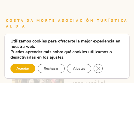
COSTA DA MORTE ASOCIACIÓN TURÍSTICA
AL DÍA
Últimas noticias
Utilizamos cookies para ofrecerte la mejor experiencia en
nuestra web.
Puedes aprender más sobre qué cookies utilizamos o
desactivarlas en los
ajustes
.
La CMAT
presenta en
Cerrar el banner 
Aceptar
Rechazar
Ajustes
Carballo la
nueva unidad
didáctica ...
La CMAT – Costa da
Morte Asociación
Turística celebró hoy
en las Escolas do