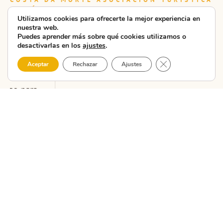
AL DÍA
Utilizamos cookies para ofrecerte la mejor experiencia en
Últimas noticias
nuestra web.
Puedes aprender más sobre qué cookies utilizamos o
desactivarlas en los
ajustes
.
Cerrar el banner 
La CMAT
Aceptar
Rechazar
Ajustes
presenta en
Carballo la
nueva unidad
didáctica ...
La CMAT – Costa da
Morte Asociación
Turística celebró hoy
en las Escolas do
Xardín Agra de
Caldas, en Carballo,
la segun...