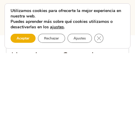
Utilizamos cookies para ofrecerte la mejor experiencia en
nuestra web.
Puedes aprender más sobre qué cookies utilizamos o
desactivarlas en los
ajustes
.
Cerrar el banner 
Aceptar
Rechazar
Ajustes
MANTENTE AL DÍA
Newsletter Costa da
Morte
Suscríbete a nuestra newsletter y recibe las mejores
recomendaciones sobre la Costa da Morte. Mantente al día
con eventos, rutas, gastronomía y experiencias únicas para
tu próxima visita. ¡No te pierdas nada de esta tierra
mágica!