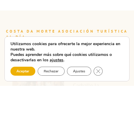
COSTA DA MORTE ASOCIACIÓN TURÍSTICA
AL DÍA
Utilizamos cookies para ofrecerte la mejor experiencia en
Últimas noticias
nuestra web.
Puedes aprender más sobre qué cookies utilizamos o
desactivarlas en los
ajustes
.
La CMAT
Cerrar el banner 
Aceptar
Rechazar
Ajustes
presenta en
Carballo la
nueva unidad
didáctica ...
La CMAT – Costa da
Morte Asociación
Turística celebró hoy