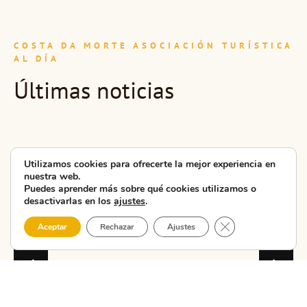
COSTA DA MORTE ASOCIACIÓN TURÍSTICA
AL DÍA
Últimas noticias
La CMAT
presenta en
Utilizamos cookies para ofrecerte la mejor experiencia en
Carballo la
nuestra web.
nueva unidad
Puedes aprender más sobre qué cookies utilizamos o
desactivarlas en los
ajustes
.
didáctica ...
Cerrar el banner 
Aceptar
Rechazar
Ajustes
La CMAT – Costa da
Morte Asociación
Turística celebró hoy
en las Escolas do