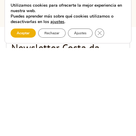
Utilizamos cookies para ofrecerte la mejor experiencia en
nuestra web.
Puedes aprender más sobre qué cookies utilizamos o
desactivarlas en los
ajustes
.
Cerrar el banner 
Aceptar
Rechazar
Ajustes
MANTENTE AL DÍA
Newsletter Costa da
Morte
Suscríbete a nuestra newsletter y recibe las mejores
recomendaciones sobre la Costa da Morte. Mantente al día
con eventos, rutas, gastronomía y experiencias únicas para
tu próxima visita. ¡No te pierdas nada de esta tierra
mágica!