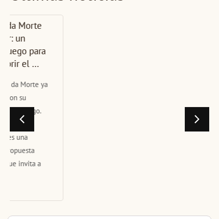
La CMAT
presenta en
Carballo la
nueva unidad
didáctica ...
La CMAT – Costa da
Morte Asociación
Turística celebró hoy
en las Escolas do
Xardín Agra de
Caldas, en Carballo,
la segun...