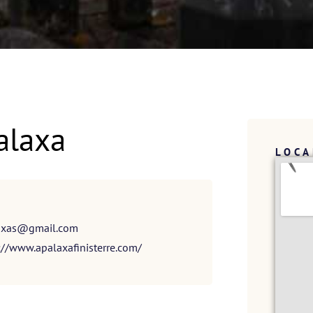
alaxa
LOCA
axas@gmail.com
://www.apalaxafinisterre.com/