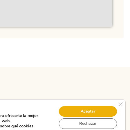
Cerr
Hotel
Restaurante
Fish
Hot
Aceptar
Rústico
Fonte
Terra
Alé
ra ofrecerte la mejor
a web.
Rechazar
Ínsula
do
do
sobre qué cookies
Ver