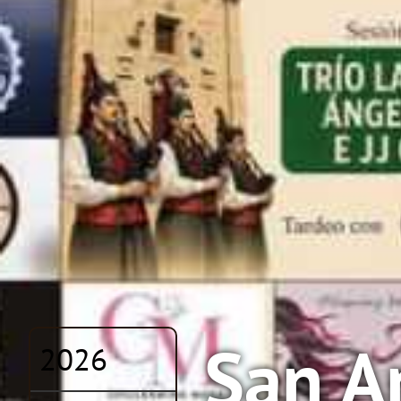
San A
2026