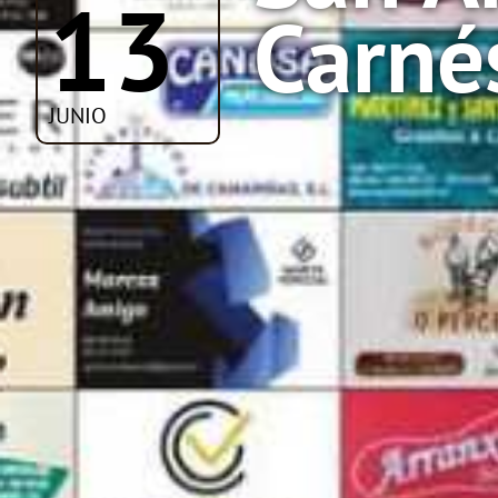
13
Carné
JUNIO