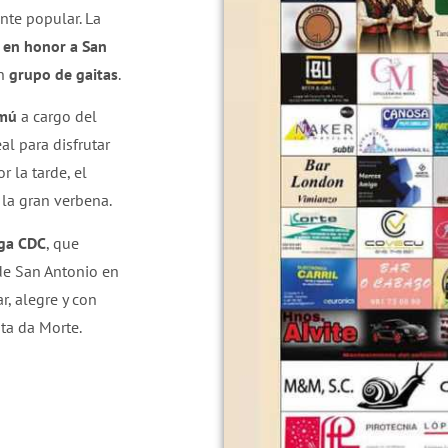
nte popular. La
 en honor a San
un
grupo de gaitas
.
rmú
a cargo del
al para disfrutar
r la tarde, el
 la gran verbena.
ga CDC
, que
de San Antonio en
, alegre y con
sta da Morte.