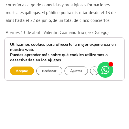
correrán a cargo de conocidas y prestigiosas formaciones
musicales gallegas. El público podrá disfrutar desde el 13 de
abril hasta el 22 de junio, de un total de cinco conciertos:
Viernes 13 de abril : Valentín Caamaño Trío (Jazz Galego)
Viernes 27 de abril: Andrés Rivas Trío (Jazz Galego)
Utilizamos cookies para ofrecerte la mejor experiencia en
Viernes 18 de mayo: Bueno Chico (Blues Rock)
nuestra web.
Puedes aprender más sobre qué cookies utilizamos o
Viernes 8 de junio: Malasombra Jazz (Jazz Galego)
desactivarlas en los
ajustes
.
Viernes 22 de junio: Acuña’s Quartet (Jazz)
Cerrar el banner 
Aceptar
Rechazar
Ajustes