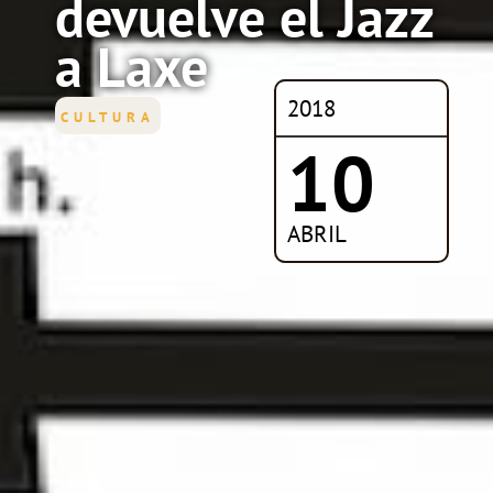
devuelve el Jazz
a Laxe
2018
CULTURA
10
ABRIL