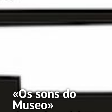
«Os sons do
Museo»