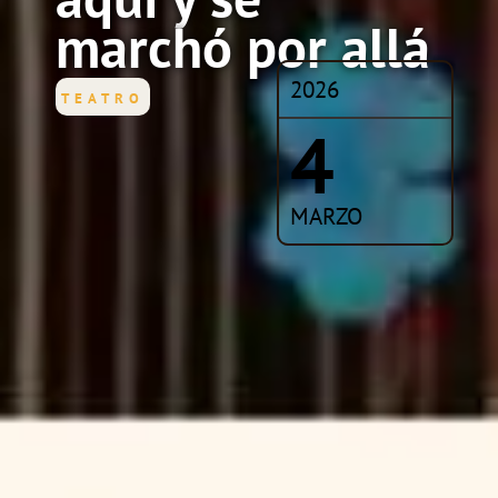
marchó por allá
2026
TEATRO
4
MARZO