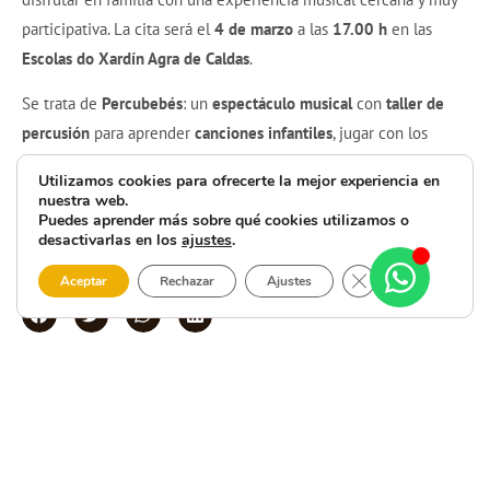
participativa. La cita será el
4 de marzo
a las
17.00 h
en las
Escolas do Xardín Agra de Caldas
.
Se trata de
Percubebés
: un
espectáculo musical
con
taller de
percusión
para aprender
canciones infantiles
, jugar con los
sonidos, participar y descubrir herramientas sencillas para la
Utilizamos cookies para ofrecerte la mejor experiencia en
interpretación musical
.
nuestra web.
Puedes aprender más sobre qué cookies utilizamos o
Actividad dirigida a
niños/as de 0 a 4 años
. La
inscripción es
desactivarlas en los
ajustes
.
gratuita
en
carballo.gal
.
Cerrar el banner 
Aceptar
Rechazar
Ajustes