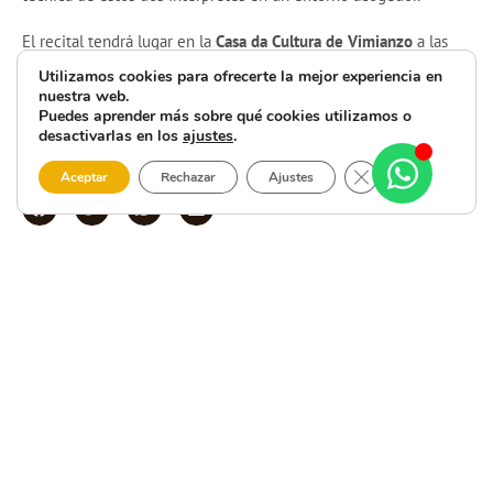
El recital tendrá lugar en la
Casa da Cultura de Vimianzo
a las
20:30h
. Te invitamos a disfrutar de esta propuesta musical
Utilizamos cookies para ofrecerte la mejor experiencia en
nuestra web.
organizada por el Concello, ideal para quienes buscan un plan
Puedes aprender más sobre qué cookies utilizamos o
tranquilo y lleno de sensibilidad artística para la noche del
desactivarlas en los
ajustes
.
sábado. ¡No faltes a esta cita con la música en directo!
Cerrar el banner 
Aceptar
Rechazar
Ajustes