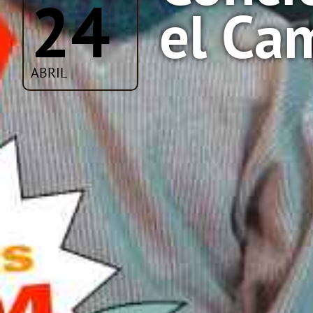
24
el Ca
ABRIL