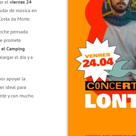
ar el
viernes 24
rutar de música en
Costa da Morte.
noche pensada
ue promete
n el Camping
largar el día y a
or apoyar la
an ideal para
ente y con mucho