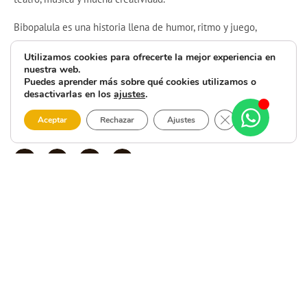
Bibopalula es una historia llena de humor, ritmo y juego,
pensada para disfrutar en familia. Una propuesta divertida y
Utilizamos cookies para ofrecerte la mejor experiencia en
participativa que invita a vivir el teatro de una forma diferente,
nuestra web.
Puedes aprender más sobre qué cookies utilizamos o
en el corazón de la Costa da Morte.
desactivarlas en los
ajustes
.
Las entradas ya están a la venta en bibopalula.gal y
Cerrar el banner 
Aceptar
Rechazar
Ajustes
ataquilla.com. ¡No te lo pierdas!