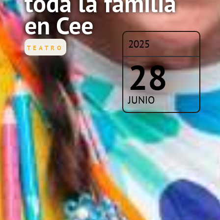
toda la familia
en Cee
2025
TEATRO
28
JUNIO