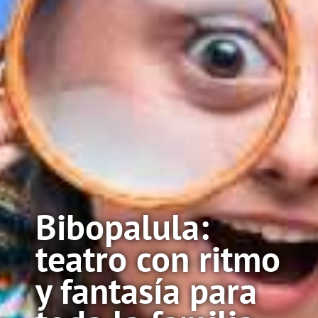
Bibopalula:
teatro con ritmo
y fantasía para